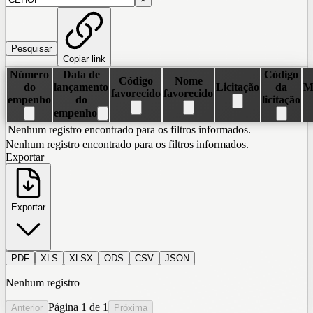
Pesquisar
Copiar link
Número
Data de
Código
Código
Nome
do
lançamento
Licitação
da
M
favorecido
favorecido
empenho
do
licitação
empenho
Nenhum registro encontrado para os filtros informados.
Nenhum registro encontrado para os filtros informados.
Exportar
Exportar
PDF
XLS
XLSX
ODS
CSV
JSON
Nenhum registro
Página
1
de
1
Anterior
Próxima