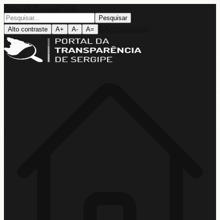
Portal da Transparência
Pesquisar
♿
Acessibilidade
Alto contraste
A+
A-
A=